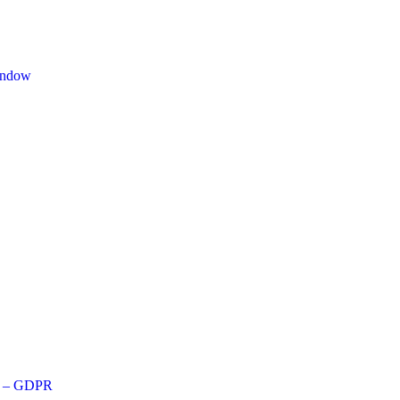
indow
9 – GDPR