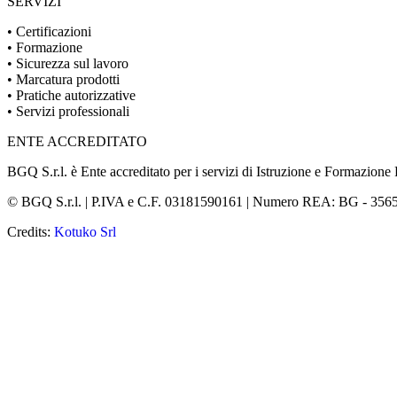
SERVIZI
• Certificazioni
• Formazione
• Sicurezza sul lavoro
• Marcatura prodotti
• Pratiche autorizzative
• Servizi professionali
ENTE ACCREDITATO
BGQ S.r.l. è Ente accreditato per i servizi di Istruzione e Formazion
© BGQ S.r.l. | P.IVA e C.F. 03181590161 | Numero REA: BG - 356503 | Ca
Credits:
Kotuko Srl