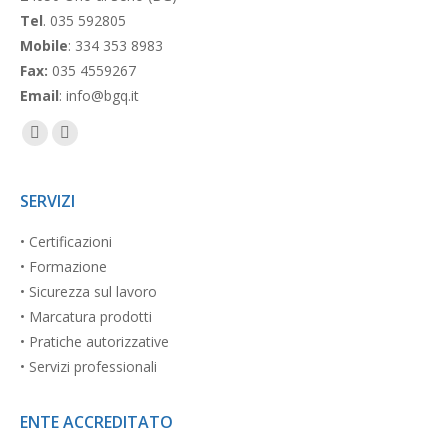
Tel
. 035 592805
Mobile
: 334 353 8983
Fax:
035 4559267
Email
: info@bgq.it
Facebook
Linkedin
page
page
opens
opens
SERVIZI
in
in
• Certificazioni
new
new
• Formazione
window
window
• Sicurezza sul lavoro
• Marcatura prodotti
• Pratiche autorizzative
• Servizi professionali
ENTE ACCREDITATO