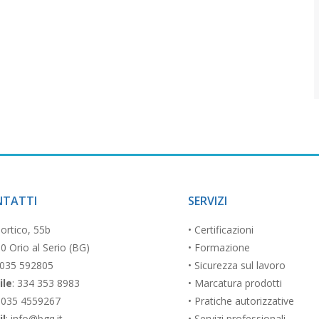
NTATTI
SERVIZI
Portico, 55b
• Certificazioni
0 Orio al Serio (BG)
• Formazione
 035 592805
• Sicurezza sul lavoro
ile
: 334 353 8983
• Marcatura prodotti
035 4559267
• Pratiche autorizzative
il
: info@bgq.it
• Servizi professionali