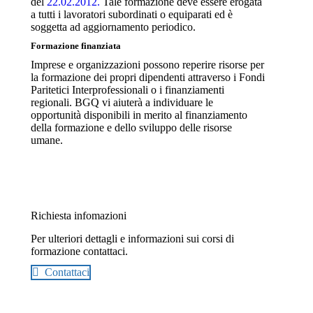
del
22.02.2012.
Tale formazione deve essere erogata
a tutti i lavoratori subordinati o equiparati ed è
soggetta ad aggiornamento periodico.
Formazione finanziata
Imprese e organizzazioni possono reperire risorse per
la formazione dei propri dipendenti attraverso i Fondi
Paritetici Interprofessionali o i finanziamenti
regionali. BGQ vi aiuterà a individuare le
opportunità disponibili in merito al finanziamento
della formazione e dello sviluppo delle risorse
umane.
Richiesta infomazioni
Per ulteriori dettagli e informazioni sui corsi di
formazione contattaci.
Contattaci