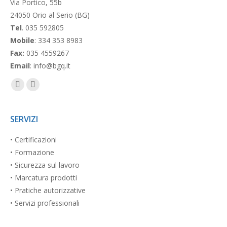
Via Portico, 55b
24050 Orio al Serio (BG)
Tel
. 035 592805
Mobile
: 334 353 8983
Fax:
035 4559267
Email
: info@bgq.it
Facebook
Linkedin
page
page
opens
opens
SERVIZI
in
in
• Certificazioni
new
new
• Formazione
window
window
• Sicurezza sul lavoro
• Marcatura prodotti
• Pratiche autorizzative
• Servizi professionali