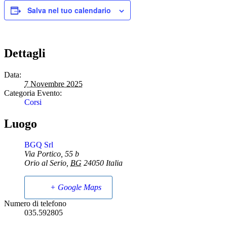
Salva nel tuo calendario
Dettagli
Data:
7 Novembre 2025
Categoria Evento:
Corsi
Luogo
BGQ Srl
Via Portico, 55 b
Orio al Serio
,
BG
24050
Italia
+ Google Maps
Numero di telefono
035.592805