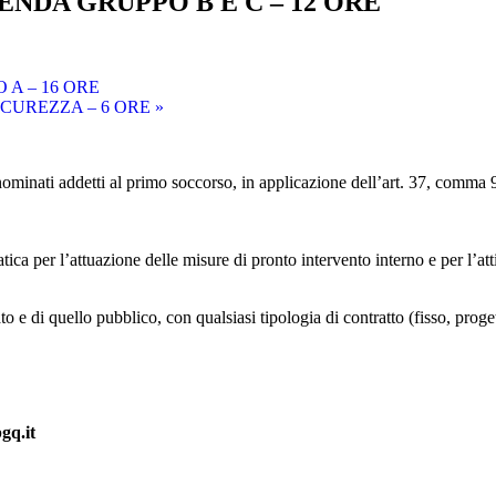
NDA GRUPPO B E C – 12 ORE
A – 16 ORE
CUREZZA – 6 ORE
»
ri nominati addetti al primo soccorso, in applicazione dell’art. 37, comm
ica per l’attuazione delle misure di pronto intervento interno e per l’att
ato e di quello pubblico, con qualsiasi tipologia di contratto (fisso, proge
bgq.it