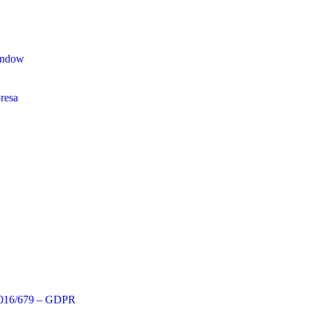
indow
016/679 – GDPR