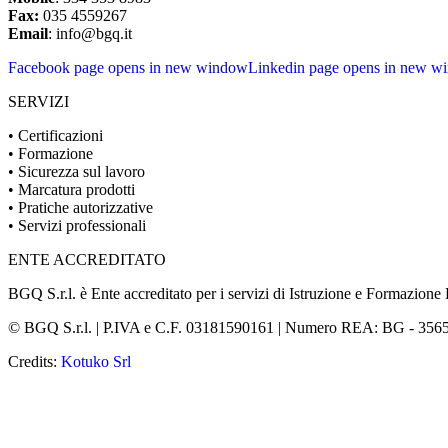
Fax:
035 4559267
Email
: info@bgq.it
Facebook page opens in new window
Linkedin page opens in new w
SERVIZI
• Certificazioni
• Formazione
• Sicurezza sul lavoro
• Marcatura prodotti
• Pratiche autorizzative
• Servizi professionali
ENTE ACCREDITATO
BGQ S.r.l. è Ente accreditato per i servizi di Istruzione e Formazion
© BGQ S.r.l. | P.IVA e C.F. 03181590161 | Numero REA: BG - 356503 | Ca
Credits:
Kotuko Srl