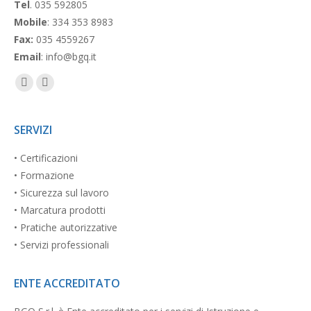
Tel
. 035 592805
Mobile
: 334 353 8983
Fax:
035 4559267
Email
: info@bgq.it
Facebook
Linkedin
page
page
opens
opens
SERVIZI
in
in
• Certificazioni
new
new
• Formazione
window
window
• Sicurezza sul lavoro
• Marcatura prodotti
• Pratiche autorizzative
• Servizi professionali
ENTE ACCREDITATO