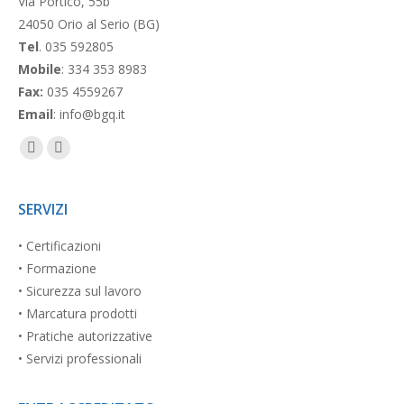
Via Portico, 55b
24050 Orio al Serio (BG)
Tel
. 035 592805
Mobile
: 334 353 8983
Fax:
035 4559267
Email
: info@bgq.it
Facebook
Linkedin
page
page
opens
opens
SERVIZI
in
in
• Certificazioni
new
new
• Formazione
window
window
• Sicurezza sul lavoro
• Marcatura prodotti
• Pratiche autorizzative
• Servizi professionali