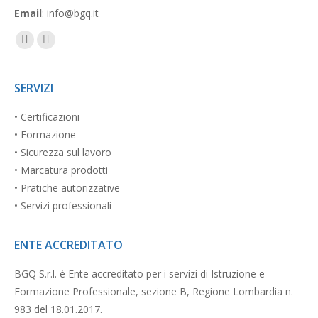
Email
: info@bgq.it
Facebook
Linkedin
page
page
opens
opens
SERVIZI
in
in
• Certificazioni
new
new
• Formazione
window
window
• Sicurezza sul lavoro
• Marcatura prodotti
• Pratiche autorizzative
• Servizi professionali
ENTE ACCREDITATO
BGQ S.r.l. è Ente accreditato per i servizi di Istruzione e
Formazione Professionale, sezione B, Regione Lombardia n.
983 del 18.01.2017.