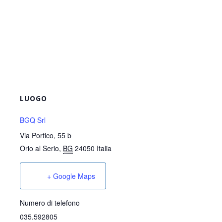
LUOGO
BGQ Srl
Via Portico, 55 b
Orio al Serio
,
BG
24050
Italia
+ Google Maps
Numero di telefono
035.592805