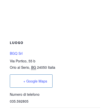
LUOGO
BGQ Srl
Via Portico, 55 b
Orio al Serio
,
BG
24050
Italia
+ Google Maps
Numero di telefono
035.592805