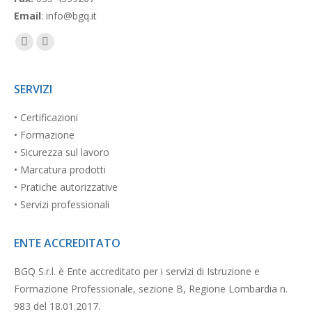
Email
: info@bgq.it
Facebook
Linkedin
page
page
opens
opens
SERVIZI
in
in
• Certificazioni
new
new
• Formazione
window
window
• Sicurezza sul lavoro
• Marcatura prodotti
• Pratiche autorizzative
• Servizi professionali
ENTE ACCREDITATO
BGQ S.r.l. è Ente accreditato per i servizi di Istruzione e
Formazione Professionale, sezione B, Regione Lombardia n.
983 del 18.01.2017.