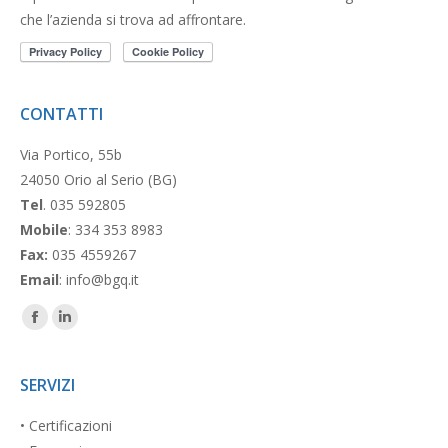
che l’azienda si trova ad affrontare.
CONTATTI
Via Portico, 55b
24050 Orio al Serio (BG)
Tel
. 035 592805
Mobile
: 334 353 8983
Fax:
035 4559267
Email
: info@bgq.it
Facebook
Linkedin
page
page
opens
opens
SERVIZI
in
in
• Certificazioni
new
new