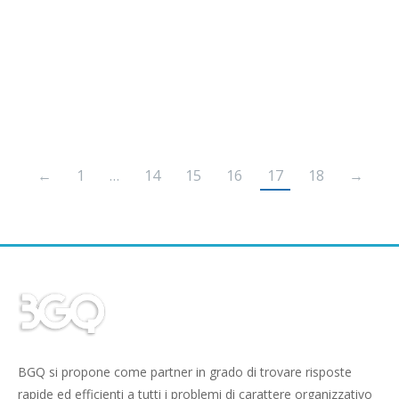
La pubblicazione in Gazzetta Ufficiale, nel
Supplemento ordinario del 13 gennaio 2010, del…
MAGGIORI DETTAGLI
←
1
…
14
15
16
17
18
→
BGQ si propone come partner in grado di trovare risposte
rapide ed efficienti a tutti i problemi di carattere organizzativo